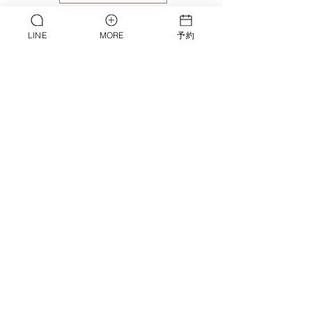
LINE
MORE
予約
RESERVE
予約アプリ
​​ADDRESS
デコルテ専門店COLLINS
福岡市中央区大手門 1 - 1 - 27
​オーテモンウェルリバーテラス 401